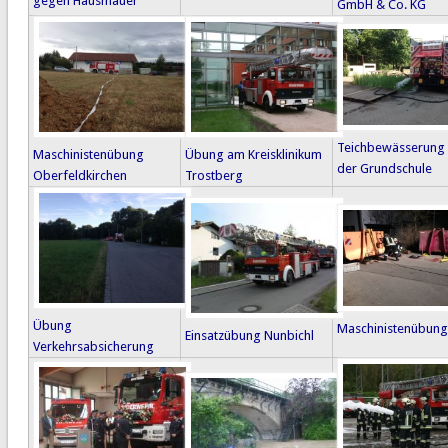
gegen Hausmauer
GmbH & Co. KG
Teichbewässerung
Maschinistenübung
Übung am Kreisklinikum
der Grundschule
Oberfeldkirchen
Trostberg
Übung
Maschinistenübung
Einsatzübung Nunbichl
Verkehrsabsicherung