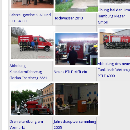
Übung bei der Fir
Fahrzeugweihe KLAF und
Hamburg Rieger
Hochwasser 2013
PTLF 4000
GmbH
Abholung des neu
Abholung
Tanklöschfahrtzeu
Kleinalarmfahrzeug -
Neues PTLF trifft ein
PTLF 4000
Florian Trostberg 65/1
Drehleiterübung am
Jahreshauptversammlung
Vormarkt
2005