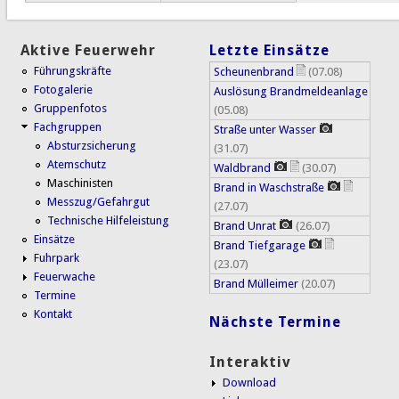
Aktive Feuerwehr
Letzte Einsätze
Führungskräfte
Scheunenbrand
(07.08)
Fotogalerie
Auslösung Brandmeldeanlage
Gruppenfotos
(05.08)
Fachgruppen
Straße unter Wasser
Absturzsicherung
(31.07)
Atemschutz
Waldbrand
(30.07)
Maschinisten
Brand in Waschstraße
Messzug/Gefahrgut
(27.07)
Technische Hilfeleistung
Brand Unrat
(26.07)
Einsätze
Brand Tiefgarage
Fuhrpark
(23.07)
Feuerwache
Brand Mülleimer
(20.07)
Termine
Kontakt
Nächste Termine
Interaktiv
Download