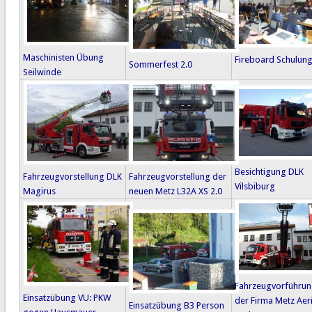
Maschinisten Übung
Fireboard Schulun
Sommerfest 2.0
Seilwinde
Besichtigung DLK
Fahrzeugvorstellung DLK
Fahrzeugvorstellung der
Vilsbiburg
Magirus
neuen Metz L32A XS 2.0
Fahrzeugvorführu
Einsatzübung VU: PKW
der Firma Metz Aeri
Einsatzübung B3 Person