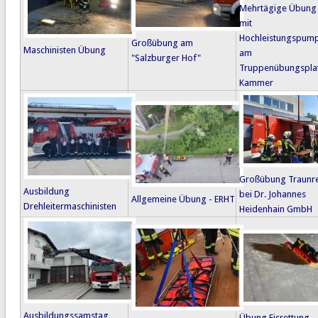
Mehrtägige Übung
mit
Hochleistungspum
Großübung am
Maschinisten Übung
am
"Salzburger Hof"
Truppenübungspla
Kammer
Großübung Traunr
Ausbildung
bei Dr. Johannes
Allgemeine Übung - ERHT
Drehleitermaschinisten
Heidenhain GmbH
Ausbildungssamstag
Übung Eisrettung