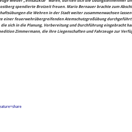
euge wieder „einsatzklar“ waren, durften sich die Übungsteilnehmer u
stberg spendierte Brotzeit freuen. Mario Bernauer brachte zum Abschl
haftsübungen die Wehren in der Stadt weiter zusammenwachsen lassen
ge einer feuerwehrübergreifenden Atemschutzgroßübung durchgeführt
 die sich in die Planung, Vorbereitung und Durchführung eingebracht h
 Spedition Zimmermann, die ihre Liegenschaften und Fahrzeuge zur Verfü
eature=share