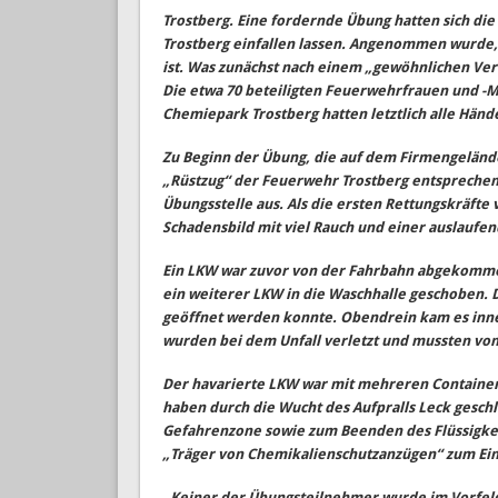
Trostberg. Eine fordernde Übung hatten sich di
Trostberg einfallen lassen. Angenommen wurde,
ist. Was zunächst nach einem „gewöhnlichen Ver
Die etwa 70 beteiligten Feuerwehrfrauen und -
Chemiepark Trostberg hatten letztlich alle Hände
Zu Beginn der Übung, die auf dem Firmengeländ
„Rüstzug“ der Feuerwehr Trostberg entsprechend
Übungsstelle aus. Als die ersten Rettungskräfte
Schadensbild mit viel Rauch und einer auslaufen
Ein LKW war zuvor von der Fahrbahn abgekommen
ein weiterer LKW in die Waschhalle geschoben. D
geöffnet werden konnte. Obendrein kam es inne
wurden bei dem Unfall verletzt und mussten von
Der havarierte LKW war mit mehreren Containern
haben durch die Wucht des Aufpralls Leck geschl
Gefahrenzone sowie zum Beenden des Flüssigke
„Träger von Chemikalienschutzanzügen“ zum Ein
„Keiner der Übungsteilnehmer wurde im Vorfeld 