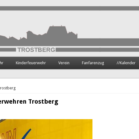
hr
Kinderfeuerwehr
Verein
Fanfarenzug
//Kalender
Trostberg
erwehren Trostberg