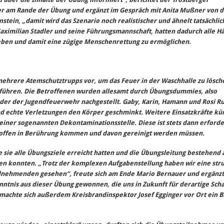
r am Rande der Übung und ergänzt im Gespräch mit Anita Mußner von d
tein, „damit wird das Szenario noch realistischer und ähnelt tatsächli
Maximilian Stadler und seine Führungsmannschaft, hatten dadurch alle Hä
geben und damit eine zügige Menschenrettung zu ermöglichen.
ehrere Atemschutztrupps vor, um das Feuer in der Waschhalle zu lösch
ühren. Die Betroffenen wurden allesamt durch Übungsdummies, also
er der Jugendfeuerwehr nachgestellt. Gaby, Karin, Hamann und Rosi R
 echte Verletzungen den Körper geschminkt. Weitere Einsatzkräfte k
einer sogenannten Dekontaminationsstelle. Diese ist stets dann erforde
Stoffen in Berührung kommen und davon gereinigt werden müssen.
 sie alle Übungsziele erreicht hatten und die Übungsleitung bestehend 
n konnten. „Trotz der komplexen Aufgabenstellung haben wir eine stru
eilnehmenden gesehen“, freute sich am Ende Mario Bernauer und ergänzt,
nntnis aus dieser Übung gewonnen, die uns in Zukunft für derartige Sc
r machte sich außerdem Kreisbrandinspektor Josef Egginger vor Ort ein B