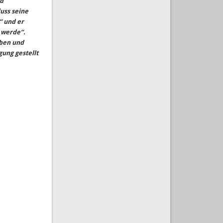
nd
uss seine
“ und er
 werde“.
aben und
gung gestellt