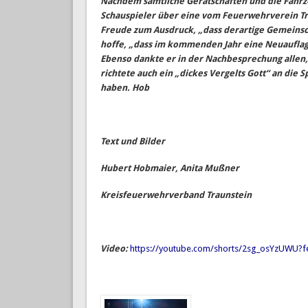
Nachdem sämtliche Gerätschaften und die Fahrz
Schauspieler über eine vom Feuerwehrverein Tro
Freude zum Ausdruck, „dass derartige Gemeinsc
hoffe, „dass im kommenden Jahr eine Neuaufla
Ebenso dankte er in der Nachbesprechung allen,
richtete auch ein „dickes Vergelts Gott“ an die
haben. Hob
Text und Bilder
Hubert Hobmaier, Anita Mußner
Kreisfeuerwehrverband Traunstein
Video:
https://youtube.com/shorts/2sg_osYzUWU?f