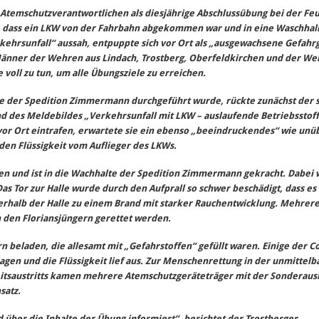
e Atemschutzverantwortlichen als diesjährige Abschlussübung bei der F
 dass ein LKW von der Fahrbahn abgekommen war und in eine Waschhall
kehrsunfall“ aussah, entpuppte sich vor Ort als „ausgewachsene Gefahr
Männer der Wehren aus Lindach, Trostberg, Oberfeldkirchen und der W
 voll zu tun, um alle Übungsziele zu erreichen.
e der Spedition Zimmermann durchgeführt wurde, rückte zunächst der
 des Meldebildes „Verkehrsunfall mit LKW – auslaufende Betriebsstoff
 vor Ort eintrafen, erwartete sie ein ebenso „beeindruckendes“ wie unüb
den Flüssigkeit vom Auflieger des LKWs.
 und ist in die Wachhalte der Spedition Zimmermann gekracht. Dabei 
as Tor zur Halle wurde durch den Aufprall so schwer beschädigt, dass es
rhalb der Halle zu einem Brand mit starker Rauchentwicklung. Mehrer
 den Floriansjüngern gerettet werden.
 beladen, die allesamt mit „Gefahrstoffen“ gefüllt waren. Einige der C
agen und die Flüssigkeit lief aus. Zur Menschenrettung in der unmittelb
itsaustritts kamen mehrere Atemschutzgeräteträger mit der Sonderaus
satz.
über die Inhalte der Übung informiert“, berichtet der Trostberger