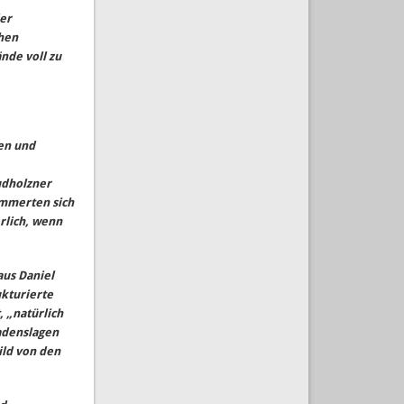
er
chen
nde voll zu
en und
udholzner
ümmerten sich
rlich, wenn
aus Daniel
kturierte
 „natürlich
hadenslagen
ild von den