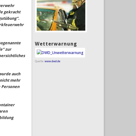
euerwehr
e gekracht
gutübung“.
erkfeuerwehr
 sogenannte
Wetterwarnung
e“ zur
ersichtliches
Quelle:
www.dwd.de
wurde auch
 nicht mehr
e Personen
ontainer
aren
bildung