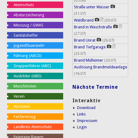
(05.08)
Atemschutz
Straße unter Wasser
(31.07)
Absturzsicherung
Waldbrand
(30.07)
Messzug / GWAS
Brand in Waschstraße
(27.07)
Sanitätshelfer
Brand Unrat
(26.07)
Jugendfeuerwehr
Brand Tiefgarage
(23.07)
Führung (ABCD)
Brand Mülleimer
(20.07)
Gruppenführer (ABC)
Auslösung Brandmeldeanlage
(16.07)
Ausbilder (ABD)
Maschinisten
Nächste Termine
Verein
Interaktiv
Vorstand
Download
Links
Fanfarenzug
Impressum
Landkreis Atemschutz
Login
Feiertage Bayern