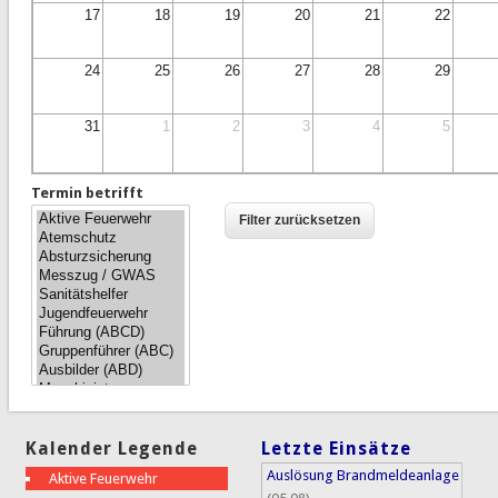
17
18
19
20
21
22
24
25
26
27
28
29
31
1
2
3
4
5
Termin betrifft
Kalender Legende
Letzte Einsätze
Auslösung Brandmeldeanlage
Aktive Feuerwehr