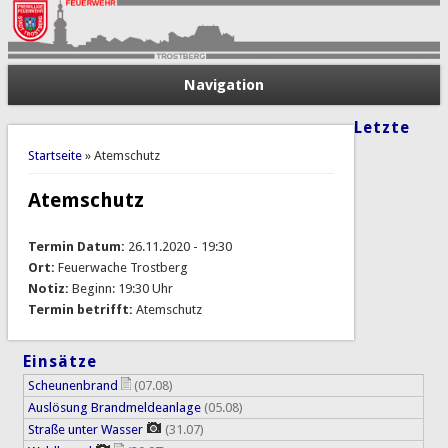
Navigation
Letzte
Sie sind hier
Startseite
» Atemschutz
Atemschutz
Termin Datum:
26.11.2020 - 19:30
Ort:
Feuerwache Trostberg
Notiz:
Beginn: 19:30 Uhr
Termin betrifft:
Atemschutz
Einsätze
Scheunenbrand
(07.08)
Auslösung Brandmeldeanlage
(05.08)
Straße unter Wasser
(31.07)