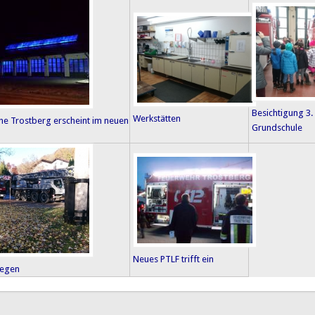
Besichtigung 3.
Werkstätten
he Trostberg erscheint im neuen
Grundschule
Neues PTLF trifft ein
egen