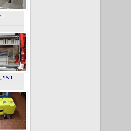
bau
g ELW 1