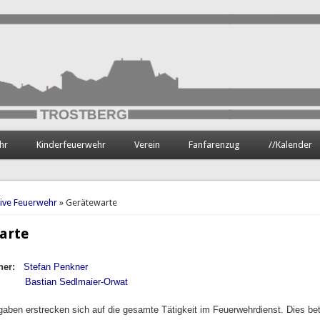
hr
Kinderfeuerwehr
Verein
Fanfarenzug
//Kalender
hier
tive Feuerwehr
» Gerätewarte
arte
her:
Stefan Penkner
Bastian Sedlmaier-Orwat
gaben erstrecken sich auf die gesamte Tätigkeit im Feuerwehrdienst. Dies bet