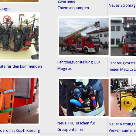
Zwei neue
Neues Stromag
Chiemseepumpen
sauger
Fahrzeugvorstellung DLK
Fahrzeugvorste
räte für den kommenden
Magirus
neuen Metz L32
Neue THL Taschen für
Neuer Rettungss
Gruppenführer
oard mit Kopffixierung
Verkehrsunfälle