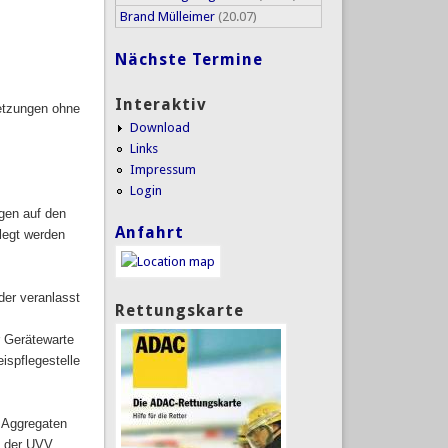
Brand Mülleimer
(20.07)
Nächste Termine
Interaktiv
etzungen ohne
Download
Links
Impressum
Login
gen auf den
Anfahrt
elegt werden
er veranlasst
Rettungskarte
r Gerätewarte
ispflegestelle
n Aggregaten
n der UVV