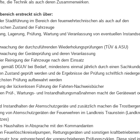
äfte, die Technik als auch deren Zusammenwirken.
ereich erstreckt sich über:
der Stadtführung im Bereich den feuerwehrtechnischen als auch auf den
ischen Zustand der Fahrzeuge
ng, Lagerung, Prüfung, Wartung und Veranlassung von eventuellen Instands
rwachung der durchzuführenden Wiederholungsprüfungen (TÜV & ASU)
rwachung der Geräteprüfung und deren Veranlassung
 der Reinigung der Fahrzeuge nach dem Einsatz
 gemäß DGUV bei Bedarf, mindestens einmal jährlich durch einen Sachkundi
en Zustand geprüft werden und de Ergebnisse der Prüfung schriftlich niederg
ächsten Prüfung aufbewahrt werden
ng der lückenlosen Führung der Fahrten-Nachweisbücher
gen Prüf-, Wartungs- und Instandhaltungsmaßnahmen macht der Gerätewart od
d Instandhalten der Atemschutzgeräte und zusätzlich machen die Trostberge
ung von Atemschutzgeräten der Feuerwehren im Landkreis Traunstein (Landkre
tzes)
es Haushaltes in Absprache mit den Kommandanten
on Feuerlöschkreiselpumpen, Rettungsgeräten und sonstigen kraftbetriebene
nsatz bzw. entsprechend der vorgeschriebenen Prüfungszyklen. Diese sind i