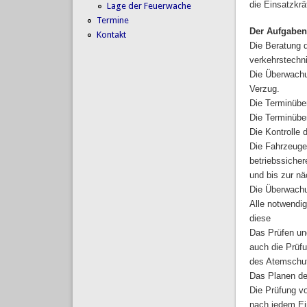
die Einsatzkr
Lage der Feuerwache
Termine
Der Aufgabenb
Kontakt
Die Beratung 
verkehrstechn
Die Überwachu
Verzug.
Die Terminübe
Die Terminübe
Die Kontrolle
Die Fahrzeuge
betriebssicher
und bis zur n
Die Überwachu
Alle notwendi
diese
Das Prüfen un
auch die Prüf
des Atemschu
Das Planen d
Die Prüfung v
nach jedem Ei