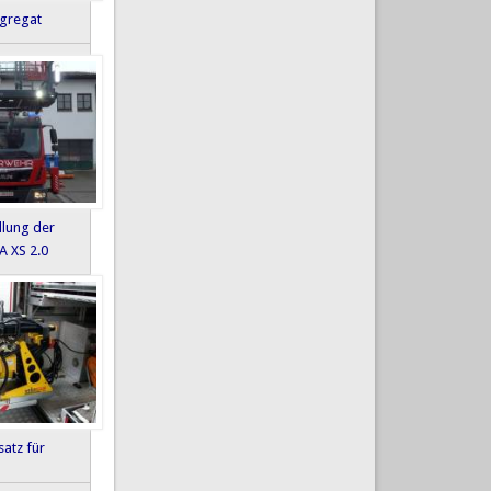
gregat
llung der
A XS 2.0
atz für