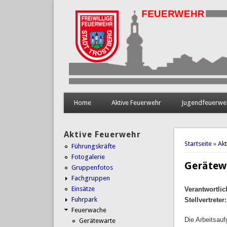
Home
Aktive Feuerwehr
Jugendfeuerwe
Aktive Feuerwehr
Sie sind 
Startseite
»
Ak
Führungskräfte
Fotogalerie
Gerätew
Gruppenfotos
Fachgruppen
Einsätze
Verantwortlic
Fuhrpark
Stellvertreter:
Feuerwache
Die Arbeitsauf
Gerätewarte