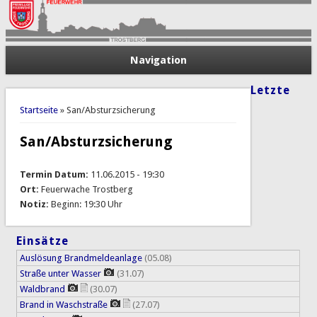
Navigation
Letzte
Sie sind hier
Startseite
» San/Absturzsicherung
San/Absturzsicherung
Termin Datum:
11.06.2015 - 19:30
Ort:
Feuerwache Trostberg
Notiz:
Beginn: 19:30 Uhr
Einsätze
Auslösung Brandmeldeanlage
(05.08)
Straße unter Wasser
(31.07)
Waldbrand
(30.07)
Brand in Waschstraße
(27.07)