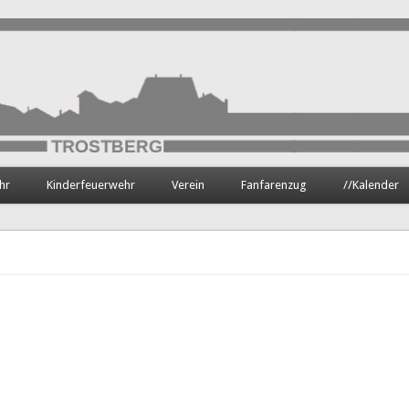
hr
Kinderfeuerwehr
Verein
Fanfarenzug
//Kalender