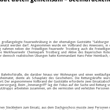
e großangelegte Feuerwehrübung in der ehemaligen Gaststätte "Salzburger H
 genutzt werden darf. Angenommen wurde ein Vollbrand des Anwesens, in
nahmen neben der Freiwilligen Feuerwehr Trostberg auch die Freiwillig
die Werkfeuerwehr Chemiepark Trostberg und Aktive des Bayerischen Rot
aber dennoch realistischen Übungen hatte Kommandant Hans-Peter Heimbach, 
r Bahnhofstraße, die darüber hinaus vier Wohnungen und einen weitläufig
heimatet, diente als Schauplatz des Geschehens. Die Rettungskräfte wur
t: Der angenommene Vollbrand der Gaststätte erforderte zwei Einsatzabschni
rversorgung. Beim „Innenangriff“ lag der Fokus auf der Suche und Rettung v
tztrupps arbeiteten zusammen, um die vermissten und verletzten Personen
en Steckleitern zum Einsatz, aus dem Dachgeschoss musste zwei Personen m