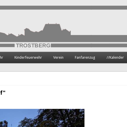
hr
Kinderfeuerwehr
Verein
Fanfarenzug
//Kalender
f"