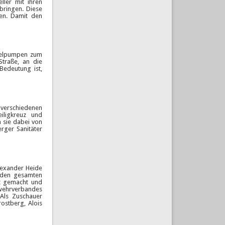
ller mit ihren
bringen. Diese
den. Damit den
iselpumpen zum
traße, an die
Bedeutung ist,
verschiedenen
iligkreuz und
n sie dabei von
rger Sanitäter
lexander Heide
 den gesamten
ht gemacht und
rwehrverbandes
 Als Zuschauer
ostberg, Alois