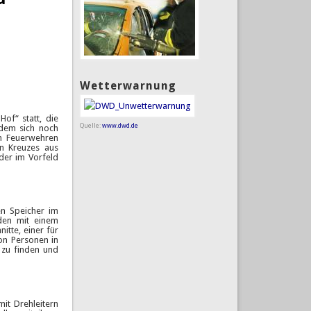
Wetterwarnung
of“ statt, die
Quelle:
www.dwd.de
 dem sich noch
en Feuerwehren
en Kreuzes aus
der im Vorfeld
en Speicher im
den mit einem
tte, einer für
on Personen in
 zu finden und
it Drehleitern