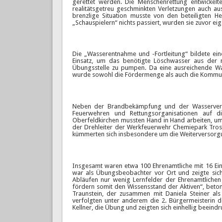
gerettet werden. Die Menschenrettung entwickelte 
realitätsgetreu geschminkten Verletzungen auch aus
brenzlige Situation musste von den beteiligten H
„Schauspielern“ nichts passiert, wurden sie zuvor ei
Die „Wasserentnahme und -Fortleitung“ bildete e
Einsatz, um das benötigte Löschwasser aus der 
Übungsstelle zu pumpen. Da eine ausreichende Wa
wurde sowohl die Fördermenge als auch die Kommunik
Neben der Brandbekämpfung und der Wasserverso
Feuerwehren und Rettungsorganisationen auf di
Oberfeldkirchen mussten Hand in Hand arbeiten, um d
der Drehleiter der Werkfeuerwehr Chemiepark Tros
kümmerten sich insbesondere um die Weiterversorgun
Insgesamt waren etwa 100 Ehrenamtliche mit 16 Ein
war als Übungsbeobachter vor Ort und zeigte si
Abläufen nur wenig Lernfelder der Ehrenamtlichen
fördern somit den Wissensstand der Aktiven“, beto
Traunstein, der zusammen mit Daniela Steiner als
verfolgten unter anderem die 2. Bürgermeisterin d
Kellner, die Übung und zeigten sich einhellig beein