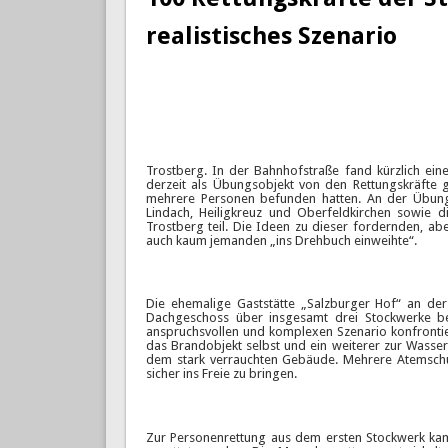
realistisches Szenario
Trostberg. In der Bahnhofstraße fand kürzlich ein
derzeit als Übungsobjekt von den Rettungskräfte
mehrere Personen befunden hatten. An der Übung 
Lindach, Heiligkreuz und Oberfeldkirchen sowie 
Trostberg teil. Die Ideen zu dieser fordernden, 
auch kaum jemanden „ins Drehbuch einweihte“.
Die ehemalige Gaststätte „Salzburger Hof“ an de
Dachgeschoss über insgesamt drei Stockwerke be
anspruchsvollen und komplexen Szenario konfrontier
das Brandobjekt selbst und ein weiterer zur Wasse
dem stark verrauchten Gebäude. Mehrere Atemschu
sicher ins Freie zu bringen.
Zur Personenrettung aus dem ersten Stockwerk kam