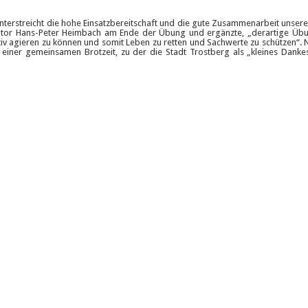
terstreicht die hohe Einsatzbereitschaft und die gute Zusammenarbeit unser
sator Hans-Peter Heimbach am Ende der Übung und ergänzte, „derartige Üb
tiv agieren zu können und somit Leben zu retten und Sachwerte zu schützen“.
 einer gemeinsamen Brotzeit, zu der die Stadt Trostberg als „kleines Danke