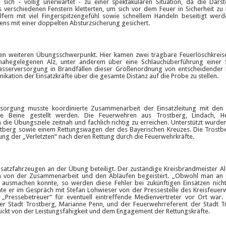
sich - völlig unerwartet - zu einer spektakulären Situation, da die Darste
 verschiedenen Fenstern kletterten, um sich vor dem Feuer in Sicherheit zu 
elfern mit viel Fingerspitzengefühl sowie schnellem Handeln beseitigt wer
gens mit einer doppelten Absturzsicherung gesichert.
inen weiteren Übungsschwerpunkt. Hier kamen zwei tragbare Feuerlöschkre
nahegelegenen Alz, unter anderem über eine Schlauchüberführung einer S
sserversorgung in Brandfällen dieser Größenordnung von entscheidender 
ation der Einsatzkräfte über die gesamte Distanz auf die Probe zu stellen.
rgung musste koordinierte Zusammenarbeit der Einsatzleitung mit den 
e Beine gestellt werden. Die Feuerwehren aus Trostberg, Lindach, He
ie Übungsziele zeitnah und fachlich richtig zu erreichen. Unterstützt wurde
tberg sowie einem Rettungswagen der des Bayerischen Kreuzes. Die Trostbe
g der „Verletzten“ nach deren Rettung durch die Feuerwehrkräfte.
satzfahrzeugen an der Übung beteiligt. Der zuständige Kreisbrandmeister A
ch von der Zusammenarbeit und den Abläufen begeistert. „Obwohl man an
 ausmachen konnte, so werden diese Fehler bei zukünftigen Einsätzen nic
nte er im Gespräch mit Stefan Lohwieser von der Pressestelle des Kreisfeue
 „Pressebetreuer“ für eventuell eintreffende Medienvertreter vor Ort war.
er Stadt Trostberg, Marianne Penn, und der Feuerwehrreferent der Stadt Tr
druckt von der Leistungsfähigkeit und dem Engagement der Rettungskräfte.