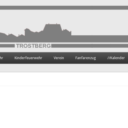
hr
Kinderfeuerwehr
Verein
Fanfarenzug
//Kalender