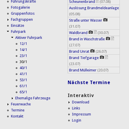
Führungskräfte
Scheunenbrand
(07.08)
Fotogalerie
Auslösung Brandmeldeanlage
Gruppenfotos
(05.08)
Fachgruppen
Straße unter Wasser
Einsätze
(31.07)
Fuhrpark
Waldbrand
(30.07)
Aktiver Fuhrpark
Brand in Waschstraße
12/1
(27.07)
14/1
Brand Unrat
(26.07)
23/1
Brand Tiefgarage
30/1
(23.07)
40/1
Brand Mülleimer
(20.07)
41/1
53/1
Nächste Termine
61/1
65/1
Interaktiv
Ehemalige Fahrzeuge
Download
Feuerwache
Links
Termine
Impressum
Kontakt
Login