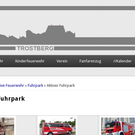
hr
Kinderfeuerwehr
Verein
Fanfarenzug
//Kalender
hier
tive Feuerwehr
»
Fuhrpark
» Aktiver Fuhrpark
Fuhrpark