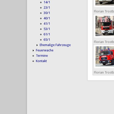
14/1
23/1
Florian Trost
30/1
40/1
41/1
53/1
61/1
65/1
Florian Trost
Ehemalige Fahrzeuge
Feuerwache
Termine
Kontakt
Florian Trost