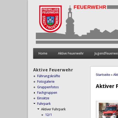
Home
Aktive Feuerwehr
Jugendfeuerwe
Aktive Feuerwehr
Sie sind 
Startseite
»
Ak
Führungskräfte
Fotogalerie
Aktiver 
Gruppenfotos
Fachgruppen
Einsätze
Fuhrpark
Aktiver Fuhrpark
12/1