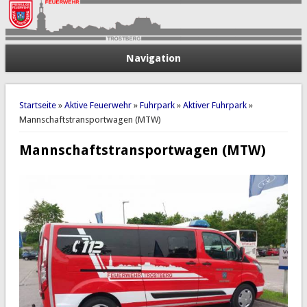
Navigation
Sie sind hier
Startseite
»
Aktive Feuerwehr
»
Fuhrpark
»
Aktiver Fuhrpark
»
Mannschaftstransportwagen (MTW)
Mannschaftstransportwagen (MTW)