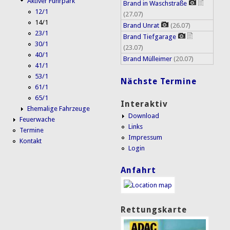
Aktiver Fuhrpark
Brand in Waschstraße
12/1
(27.07)
14/1
Brand Unrat
(26.07)
23/1
Brand Tiefgarage
30/1
(23.07)
40/1
Brand Mülleimer
(20.07)
41/1
53/1
Nächste Termine
61/1
65/1
Interaktiv
Ehemalige Fahrzeuge
Download
Feuerwache
Links
Termine
Impressum
Kontakt
Login
Anfahrt
Rettungskarte