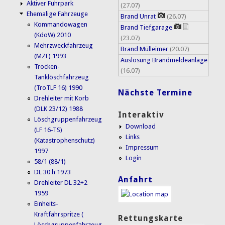
Aktiver Fuhrpark
(27.07)
Ehemalige Fahrzeuge
Brand Unrat
(26.07)
Kommandowagen
Brand Tiefgarage
(KdoW) 2010
(23.07)
Mehrzweckfahrzeug
Brand Mülleimer
(20.07)
(MZF) 1993
Auslösung Brandmeldeanlage
Trocken-
(16.07)
Tanklöschfahrzeug
(TroTLF 16) 1990
Nächste Termine
Drehleiter mit Korb
(DLK 23/12) 1988
Interaktiv
Löschgruppenfahrzeug
Download
(LF 16-TS)
Links
(Katastrophenschutz)
Impressum
1997
Login
58/1 (88/1)
DL 30 h 1973
Anfahrt
Drehleiter DL 32+2
1959
Einheits-
Kraftfahrspritze (
Rettungskarte
Löschgruppenfahrzeug