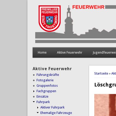
Home
Aktive Feuerwehr
Jugendfeuerwe
Aktive Feuerwehr
Sie sind 
Startseite
»
Ak
Führungskräfte
Fotogalerie
Löschgr
Gruppenfotos
Fachgruppen
Einsätze
Fuhrpark
Aktiver Fuhrpark
Ehemalige Fahrzeuge