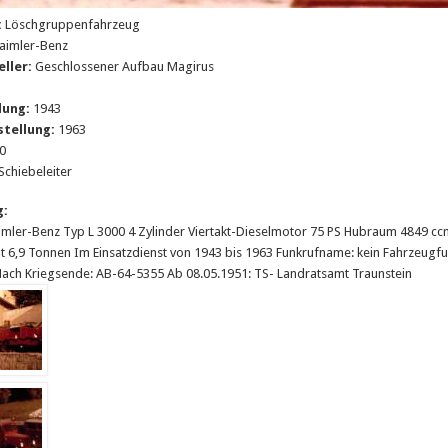
:
Löschgruppenfahrzeug
aimler-Benz
eller:
Geschlossener Aufbau Magirus
3
lung:
1943
stellung:
1963
0
Schiebeleiter
g:
aimler-Benz Typ L 3000 4 Zylinder Viertakt-Dieselmotor 75 PS Hubraum 4849 c
 6,9 Tonnen Im Einsatzdienst von 1943 bis 1963 Funkrufname: kein Fahrzeugf
Nach Kriegsende: AB-64-5355 Ab 08.05.1951: TS- Landratsamt Traunstein