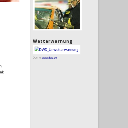
Wetterwarnung
Quelle:
www.dwd.de
cm
unk