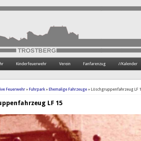
hr
Kinderfeuerwehr
Verein
Fanfarenzug
//Kalender
hier
tive Feuerwehr
»
Fuhrpark
»
Ehemalige Fahrzeuge
» Löschgruppenfahrzeug LF 
uppenfahrzeug LF 15