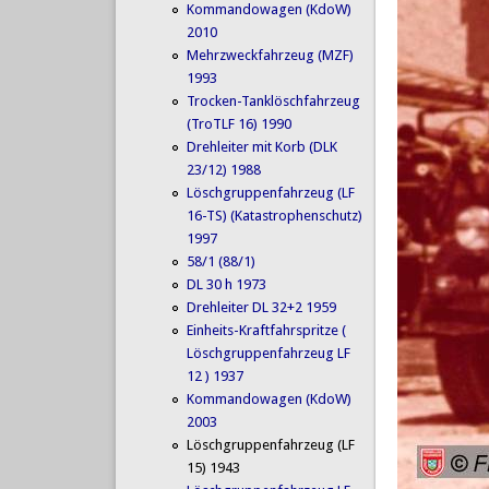
Kommandowagen (KdoW)
2010
Mehrzweckfahrzeug (MZF)
1993
Trocken-Tanklöschfahrzeug
(TroTLF 16) 1990
Drehleiter mit Korb (DLK
23/12) 1988
Löschgruppenfahrzeug (LF
16-TS) (Katastrophenschutz)
1997
58/1 (88/1)
DL 30 h 1973
Drehleiter DL 32+2 1959
Einheits-Kraftfahrspritze (
Löschgruppenfahrzeug LF
12 ) 1937
Kommandowagen (KdoW)
2003
Löschgruppenfahrzeug (LF
15) 1943