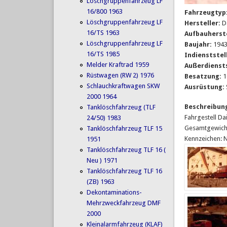
Löschgruppenfahrzeug LF
16/800 1963
Fahrzeugtyp
Löschgruppenfahrzeug LF
Hersteller:
D
16/TS 1963
Aufbauherst
Löschgruppenfahrzeug LF
Baujahr:
194
16/TS 1985
Indienststel
Melder Kraftrad 1959
Außerdienst
Rüstwagen (RW 2) 1976
Besatzung:
1
Schlauchkraftwagen SKW
Ausrüstung:
2000 1964
Beschreibun
Tanklöschfahrzeug (TLF
Fahrgestell D
24/50) 1983
Gesamtgewicht
Tanklöschfahrzeug TLF 15
Kennzeichen: 
1951
Tanklöschfahrzeug TLF 16 (
Neu ) 1971
Tanklöschfahrzeug TLF 16
(ZB) 1963
Dekontaminations-
Mehrzweckfahrzeug DMF
2000
Kleinalarmfahrzeug (KLAF)