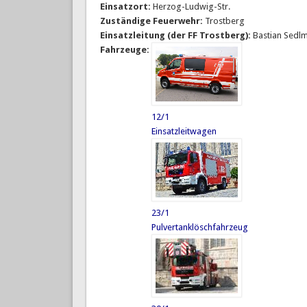
Einsatzort:
Herzog-Ludwig-Str.
Zuständige Feuerwehr:
Trostberg
Einsatzleitung (der FF Trostberg):
Bastian Sedl
Fahrzeuge:
12/1
Einsatzleitwagen
23/1
Pulvertanklöschfahrzeug