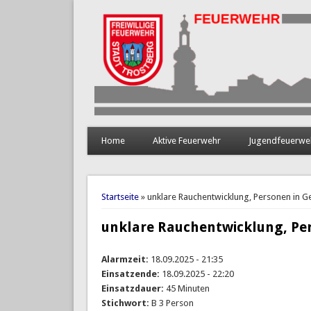
Home
Aktive Feuerwehr
Jugendfeuerwe
Sie sind hier
Startseite
» unklare Rauchentwicklung, Personen in G
unklare Rauchentwicklung, Pe
Alarmzeit:
18.09.2025 - 21:35
Einsatzende:
18.09.2025 - 22:20
Einsatzdauer:
45 Minuten
Stichwort:
B 3 Person