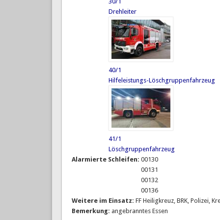
30/1
Drehleiter
40/1
Hilfeleistungs-Löschgruppenfahrzeug
41/1
Löschgruppenfahrzeug
Alarmierte Schleifen:
00130
00131
00132
00136
Weitere im Einsatz:
FF Heiligkreuz, BRK, Polizei, K
Bemerkung:
angebranntes Essen