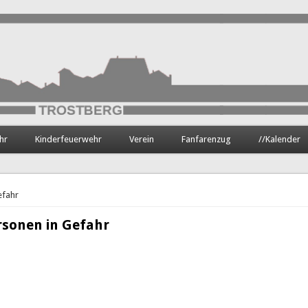
hr
Kinderfeuerwehr
Verein
Fanfarenzug
//Kalender
efahr
rsonen in Gefahr