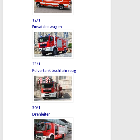
12/1
Einsatzleitwagen
23/1
Pulvertanklöschfahrzeug
30/1
Drehleiter