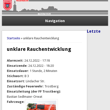
Navigation
Letzte
Sie sind hier
Startseite
» unklare Rauchentwicklung
unklare Rauchentwicklung
Alarmzeit:
24.12.2022 - 17:18
Einsatzende:
24.12.2022 - 18:20
Einsatzdauer:
1 Stunde, 2 Minuten
Stichwort:
B 3
Einsatzort:
Lindacher Str.
Zuständige Feuerwehr:
Trostberg
Einsatzleitung (der FF Trostberg):
Bastian Sedlmaier-Orwat
Fahrzeuge: