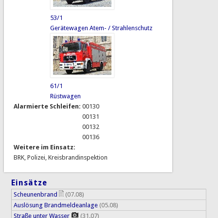
53/1
Gerätewagen Atem- / Strahlenschutz
61/1
Rüstwagen
Alarmierte Schleifen:
00130
00131
00132
00136
Weitere im Einsatz:
BRK, Polizei, Kreisbrandinspektion
Einsätze
Scheunenbrand
(07.08)
Auslösung Brandmeldeanlage
(05.08)
Straße unter Wasser
(31.07)