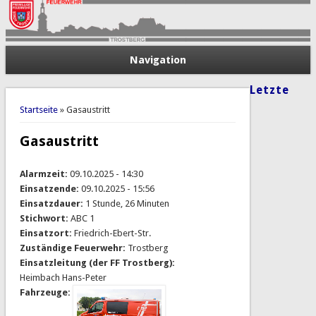
Navigation
Letzte
Sie sind hier
Startseite
» Gasaustritt
Gasaustritt
Alarmzeit:
09.10.2025 - 14:30
Einsatzende:
09.10.2025 - 15:56
Einsatzdauer:
1 Stunde, 26 Minuten
Stichwort:
ABC 1
Einsatzort:
Friedrich-Ebert-Str.
Zuständige Feuerwehr:
Trostberg
Einsatzleitung (der FF Trostberg):
Heimbach Hans-Peter
Fahrzeuge: