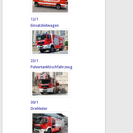
12/1
Einsatzleitwagen
23/1
Pulvertanklöschfahrzeug
30/1
Drehleiter