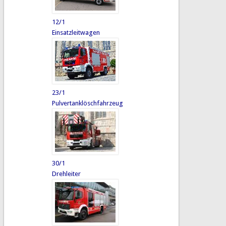
12/1
Einsatzleitwagen
23/1
Pulvertanklöschfahrzeug
30/1
Drehleiter