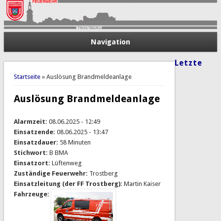
Navigation
Letzte
Sie sind hier
Startseite
» Auslösung Brandmeldeanlage
Auslösung Brandmeldeanlage
Alarmzeit:
08.06.2025 - 12:49
Einsatzende:
08.06.2025 - 13:47
Einsatzdauer:
58 Minuten
Stichwort:
B BMA
Einsatzort:
Lüftenweg
Zuständige Feuerwehr:
Trostberg
Einsatzleitung (der FF Trostberg):
Martin Kaiser
Fahrzeuge: