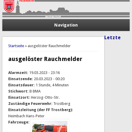
Navigation
Letzte
Sie sind hier
Startseite
» ausgelöster Rauchmelder
ausgelöster Rauchmelder
Alarmzeit:
19.03.2023 - 23:16
Einsatzende:
20.03.2023 - 00:20
Einsatzdauer:
1 Stunde, 4 Minuten
Stichwort:
B BMA
Einsatzort:
Herzog-Otto-Str.
Zuständige Feuerwehr:
Trostberg
Einsatzleitung (der FF Trostberg):
Heimbach Hans-Peter
Fahrzeuge: