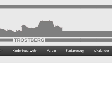
hr
Kinderfeuerwehr
Verein
Fanfarenzug
//Kalender