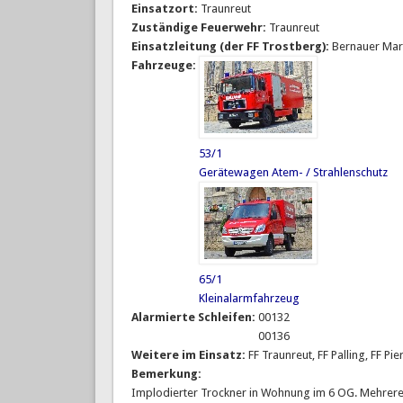
Einsatzort:
Traunreut
Zuständige Feuerwehr:
Traunreut
Einsatzleitung (der FF Trostberg):
Bernauer Mar
Fahrzeuge:
53/1
Gerätewagen Atem- / Strahlenschutz
65/1
Kleinalarmfahrzeug
Alarmierte Schleifen:
00132
00136
Weitere im Einsatz:
FF Traunreut, FF Palling, FF Pi
Bemerkung:
Implodierter Trockner in Wohnung im 6 OG. Mehrere