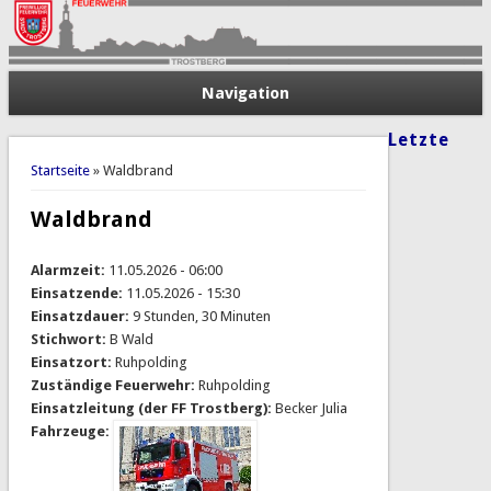
Navigation
Letzte
Sie sind hier
Startseite
» Waldbrand
Waldbrand
Alarmzeit:
11.05.2026 - 06:00
Einsatzende:
11.05.2026 - 15:30
Einsatzdauer:
9 Stunden, 30 Minuten
Stichwort:
B Wald
Einsatzort:
Ruhpolding
Zuständige Feuerwehr:
Ruhpolding
Einsatzleitung (der FF Trostberg):
Becker Julia
Fahrzeuge: