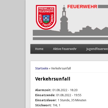
Home
Aktive Feuerwehr
Jugendfeuerwe
Sie sind hier
Startseite
» Verkehrsunfall
Verkehrsunfall
Alarmzeit:
01.08.2022 - 18:20
Einsatzende:
01.08.2022 - 19:55
Einsatzdauer:
1 Stunde, 35 Minuten
Stichwort:
THL 1