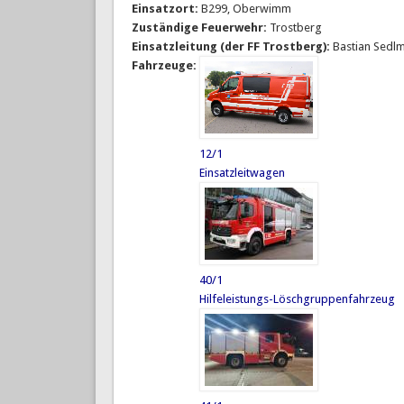
Einsatzort:
B299, Oberwimm
Zuständige Feuerwehr:
Trostberg
Einsatzleitung (der FF Trostberg):
Bastian Sedl
Fahrzeuge:
12/1
Einsatzleitwagen
40/1
Hilfeleistungs-Löschgruppenfahrzeug