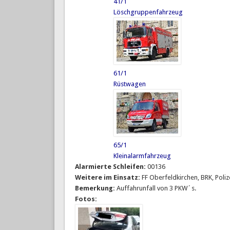
41/1
Löschgruppenfahrzeug
61/1
Rüstwagen
65/1
Kleinalarmfahrzeug
Alarmierte Schleifen:
00136
Weitere im Einsatz:
FF Oberfeldkirchen, BRK, Poliz
Bemerkung:
Auffahrunfall von 3 PKW´s.
Fotos: