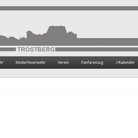
hr
Kinderfeuerwehr
Verein
Fanfarenzug
//Kalender