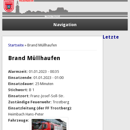
Navigation
Letzte
Sie sind hier
Startseite
» Brand Müllhaufen
Brand Müllhaufen
Alarmzeit:
01.01.2023 - 00:35
Einsatzende:
01.01.2023 - 01:00
Einsatzdauer:
25 Minuten
Stichwort:
B 1
Einsatzort:
Franz-Josef-Soll-Str.
Zuständige Feuerwehr:
Trostberg
Einsatzleitung (der FF Trostberg):
Heimbach Hans-Peter
Fahrzeuge: