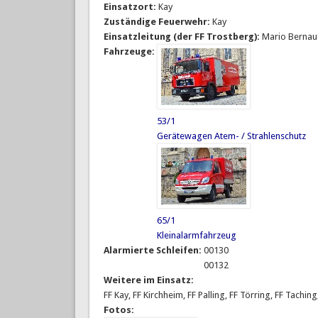
Einsatzort:
Kay
Zuständige Feuerwehr:
Kay
Einsatzleitung (der FF Trostberg):
Mario Bernau
Fahrzeuge:
53/1
Gerätewagen Atem- / Strahlenschutz
65/1
Kleinalarmfahrzeug
Alarmierte Schleifen:
00130
00132
Weitere im Einsatz:
FF Kay, FF Kirchheim, FF Palling, FF Törring, FF Tachi
Fotos: