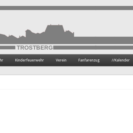
hr
Kinderfeuerwehr
Verein
Fanfarenzug
//Kalender