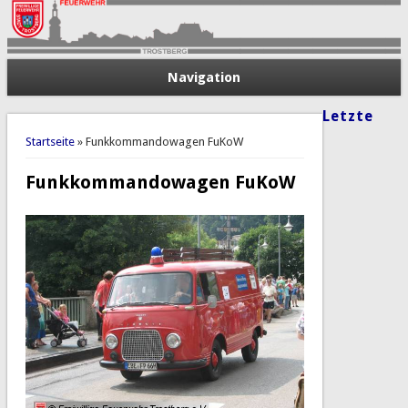
Navigation
Letzte
Sie sind hier
Startseite
» Funkkommandowagen FuKoW
Funkkommandowagen FuKoW