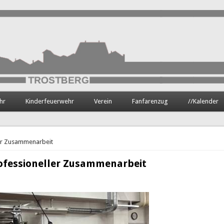
hr
Kinderfeuerwehr
Verein
Fanfarenzug
//Kalender
ler Zusammenarbeit
rofessioneller Zusammenarbeit