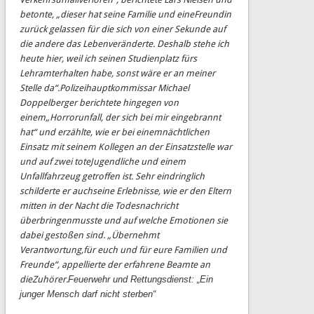
betonte, „dieser hat seine Familie und eine
Freundin
zurück gelassen für die sich von einer Sekunde auf
die andere das Leben
verä
nderte
.
D
eshalb stehe ich
heute hier, weil ich seinen Studienplatz fürs
Lehramt
erhalten habe, sonst wäre er an meiner
Stelle da
“.
Polizeihauptkommissar
Michael
Doppelberger
berichtete
hingegen
von
einem
„Horrorunfall,
der
sich bei mir
eingebrannt
hat“ und
erzählte,
wie er
bei einem
nächtlichen
Einsatz mit seinem Kollegen an der Einsatzstelle war
und auf zwei tote
Jugendliche und einem
Unfallfahrzeug getroffen ist. Sehr eindr
inglich
schilderte er auch
seine Erlebnisse, wie er den Eltern
mitten in der Nacht die Todesnachricht
überbringen
musste und auf welche Emotionen sie
dabei gestoßen sind. „Übernehmt
Verantwortung,
für euch und für
eure Familien und
Freunde“, appellierte der erfahrene Beamte an
die
Zuhörer.
Feuerwehr und Rettungsdienst: „Ein
junger Mensch darf nicht sterben“