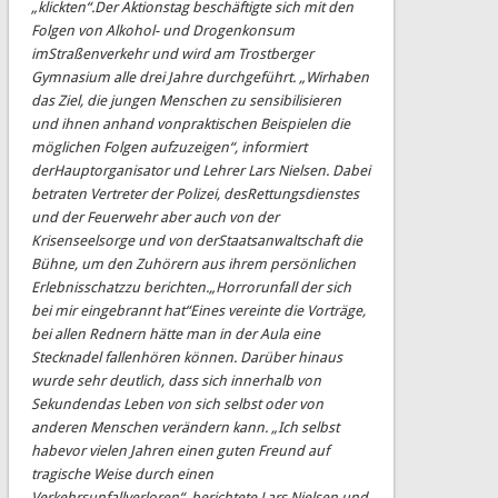
„klickten“.
Der Aktionstag beschäftigte sich mit den
Folgen von Alkohol
-
und Drogenkonsum
im
Straßenverkehr und wird am Trostberger
Gymnasium alle drei Jahre durchgeführt. „Wir
haben
das
Ziel,
die
jungen
Menschen
zu
sensibilisieren
und
ihnen
anhand
von
praktischen
Bei
spielen
die
möglichen
Folgen
aufzuzeigen“,
informiert
der
Hauptorganisator und
Lehrer Lars Nielsen
. Dabei
betraten Vertreter der Polizei, des
Rettungsdienstes
und der Feuerwehr aber auch
von der
Krisenseelsorge und von der
Staatsanwaltschaft die
Bühne, um
den Zuhörern aus ihrem persönlichen
Erlebnisschatz
zu berichten.
„Horrorunfall der sich
bei mir eingebrannt hat“
Eines vereinte
die
Vorträge,
bei allen Rednern hätte man in der Aula eine
Stecknadel fallen
hören können.
Darüber hinaus
wurde sehr deutlich, dass sich innerhalb von
Sekunden
das Leben von sich selbst oder von
anderen Menschen verändern kann. „Ich selbst
habe
vor vielen Jahren einen guten Freund auf
tragische Weise durch einen
Verkehrsunfall
verloren“, bericht
ete Lars Nielsen und