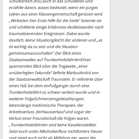
Schulbereich (KiS)
auch in das Schulleben und
erzählte
da
von
, was
es bedeutet, wenn ein junges
Leben aus einer Klassengemeinschaft gerissen wird.
„Wir
leisten hier Erste Hilfe für die Seele“ betonte sie
und schilderte einige Erlebnisse des
Beistandes nach
traumatisierenden Ereignissen. Dabei wurde
deutlich, keine S
ituation
gleicht der anderen und „es
ist wichtig da zu sein und die Situation
gemeinsam
auszuhalte
n“.
Der Blick eines
Staatsanwaltes
auf Trunkenheitsfahrten
Einen
spannenden Blick über die Tragweite „einer
unüberlegten Sekunde“ lieferte Markus
Andrä von
der Staatsanwaltschaft Traunstein. Er referierte über
einen Fall, bei dem ein
Fußgänger durch eine
Trunkenheitsfahrt so schwer verletzt wurde
und in
weiterer Folge
Schmerzensgeldzahlungen,
lebenslange medizinische Therapien, der
Arbeitsverlust, der
Hausverkauf
und
sogar
der
Verlust
einer
Freundschaft
die
Folgen
waren.
„Trunkenheitsfahrten sind keine Kavaliersdelikte.
Setzt euch unter Alkoholein
fluss nicht
hinter
s Steuer
und steigt auch nicht als Mitfahrer ein, wenn der