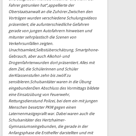
Fahrer getrunken hat“,
appellierte der
Oberstaatsanwalt an die Zuhörer.
Zwischen den
Vorträgen wurden verschiedene
Schulungsv
ideos
präsentiert, die auf
unterschiedliche Gefahren
gerade von jungen Autofahrern hinweisen und
mitunter sehr
plastisch
die
Szenen
von
Verkehrsunfällen
zeigten.
Unachtsamkeit,
Selbstüberschätzung,
Smartphone
-
Gebrauch,
aber auch Alkohol
-
und
Drogenfahrten
wurden
dort
präsentiert.
Alles
mit
dem
Ziel,
die
Schülerinnen
und
Schüler
der
Klassenstufen zehn bis zwölf zu
sensibleren.
Schulsanitäter waren in die Übung
eingebunden
Den Abschluss des Vormittags bildete
eine Einsatzübung von Feuerwehr,
Rettungsdienst
und Polizei, bei dem ein mit jungen
Menschen besetzter PKW gegen einen
Laternenmast
geprallt
war.
Dabei waren auch die
Schulsanitäter
des
Hertzhaimer
-
Gymnasiums
eingebunden, die gerade in der
Anfangsphase die Ersthelfer darstellten und mit