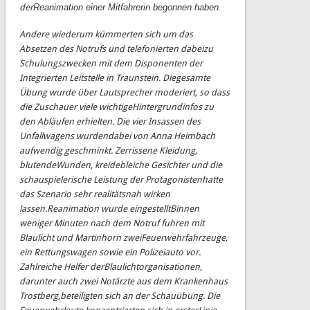
der
Reanimation einer Mitfahrerin begonnen haben.
Andere wiederum kümmerten sich um das
Absetzen des Notrufs und telefonierten dabei
zu
Schulungszwecken mit dem Disponenten der
Integrierten Leitstelle in Traunstein. Die
gesamte
Übung wurde über Lautsprecher moderiert, so dass
die Zuschauer viele wichtige
Hintergrundinfos zu
den Abläufen erhielten.
Die vier Insassen
des
Unfallwagens
wurden
dabei
von
Anna
Heimbach
aufwendig
geschminkt
.
Zerrissene
Kleidung,
blutende
Wunden, kreidebleiche Gesichter und die
schauspielerische Leistung der Protagonisten
hatte
das Szenario sehr realitätsnah wirken
lassen.
Reanimation wurde eingestellt
Binnen
weniger Minuten nach dem Notruf f
u
hren mit
Blaulicht und Martinhorn zwei
Feuerwehrfahrzeuge,
ein Rettungswagen sowie ein Polizeiauto vor.
Zahlreiche Helfer der
Blaulichtorganisationen,
darunter auch zwei Notärzte aus dem Krankenhaus
Trostberg,
beteiligten sich an der Schauübung. Die