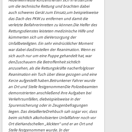
Feuerw
ehrleute konzentrierten sich in erster
Linie
um die technische Rettung und brachten dabei
auch schweres Gerät zum Einsatz,
um beispielsweise
das Dach des PKW zu entfernen und damit die
verletzte Beifahrerin
retten z
u können.
Die Helfer des
Rettungsdienstes leisteten medizinische Hilfe und
kümmerten sich um die
Versorgung
der
Unfallbeteiligten.
Ein
sehr
eindrücklicher
Moment
war
dabei
das
Einstellen der Reanimation. Wenn es
sich auch nur um eine Puppe gehandelt hat, war
den
Zus
chauern
die
Betroffenheit
sichtlich
anzusehen,
als
die
Rettungskräfte
nach
erfolgloser
Reanimation
ein Tuch über diese gezogen und eine
Kerze aufgestellt haben.
Betrunkener Fahrer wurde
an Ort und Stelle festgenommen
D
ie Polizeibeamten
demonstrierten
anschließend
ihre Aufgaben bei
Verkehrsunfällen, die
beispielsweise in der
Spurensicherung oder in Zeugenbefragungen
liegen.
Das detaillierte
Drehbuch sah sogar vor, dass
beim sichtlich alkoholisierten Unfallfahrer noch vor
Ort die
Handschellen „klickten“ und er an Ort und
Stelle festgenommen wurde.
In der