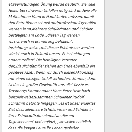
etwa
einstündigen Übung wurde deutlich, wie viele
Helfer bei schweren Unfällen nötig sind und
wie alle
Maßnahmen Hand in Hand laufen müssen, damit
den Betroffenen schnell
und
professionell geholfen
werden kann.
Mehrere Schülerinnen und Schüler
bestätigten am Ende, „diesen Tag werden
wir
sicherlich in Erinnerung behalten“,
beziehungsweise „mit diesen Erlebnissen werden
wir
sicherlich in Zukunft unsere Entscheidungen
anders treffen“. Die beteiligten Vertreter
der
„
Blaulichtfamilie“ ziehen am Ende ebenfalls ein
positives Fazit. „Wenn wir durch diesen
Aktionstag
nur einen einzigen Unfall verhindern können, dann
ist das ein großer Gewinn
für uns alle“ fasste es
Trostbergs Kommandant Hans
-
Peter Heimbach
beispielsweise
z
usammen.
Schulleiter Rudolf
Schramm betonte hingegen, „es ist unser erklärtes
Ziel, dass alle
unsere
Schülerinnen
und
Schüler
in
ihrer
Schullaufbahn
einmal
an
diesem
Tag
teilnehmen“ und ergänzt, „wir wollen natürlich,
dass die jungen Leute ihr Leben genießen