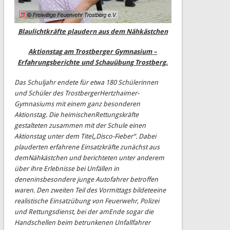
Blaulicht
kräfte plaudern aus dem Nähkästchen
A
ktionstag
am Trostberger Gymnasium
–
Erfahrungsberichte und
Schau
übung
Trostberg.
Das Schuljahr endete für etwa 180 Schülerinnen
und Schüler des Trostberger
Hertzhaimer
-
Gymnasiums
mit einem ganz besonderen
Aktionstag. Die heimischen
Rettungskräfte
gestalteten
zusammen mit der Schule
einen
Aktionstag
unter
dem Titel
„
Disco
-
Fieber
“.
Dabei
plauderten
erfahrene
Einsatzkräfte
zunächst
aus
dem
Nähkästchen und berichteten unter anderem
über ihre Erlebnisse bei Unfällen in
denen
insbesondere
junge Autofahrer betroffen
waren. De
n
zweite
n
Teil des
Vormittags bildete
eine
realistische Ei
nsatzübung von Feuerwehr, Polizei
und Rettungsdienst, bei der am
Ende sogar die
Handschellen beim betrunkenen Unfallfahrer