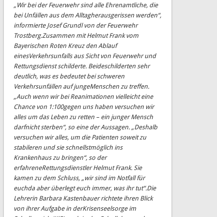
„Wir
bei der Feuerwehr
sind alle
Ehrenamtliche,
die
bei Unfällen aus dem Alltag
herausgerissen
werden
“,
informierte
Josef
Grundl
von
der
Feuerwehr
Trostberg.
Zusammen
mit
Helmut
Frank
vom
Bayerischen
Roten
Kreuz
den
Ablauf
eines
Verkehrsunfalls
aus
Sicht
von
Feuerwehr
und
Rettungsdienst
schilderte.
Beide
schilderten sehr
deutlich, was es bedeutet bei schw
eren
Verkehrsunfällen auf junge
Menschen zu treffen.
„Auch wenn wir bei Reanimationen vielleicht eine
Chance von 1:100
gegen uns haben versuchen wir
alles
um das Leben zu retten
–
ein junger Mensch
darf
nicht sterben“, so eine der Aussagen. „Deshalb
versuchen wir alles, um die Patienten so
weit zu
stabileren und sie schnellstmöglich ins
Krankenhaus zu bringen“, so der
erfahrene
Rettungsdienstler Helmut Frank
. Sie
kamen zu dem Schluss, „wir sind im Notfall für
euch
da aber überlegt euch
immer,
was ihr tut“.
Die
Lehrerin
Barbara
Kastenbauer
richtete
ihren
Blick
von
ihrer
Aufgabe
in
der
Krisenseelsorge im