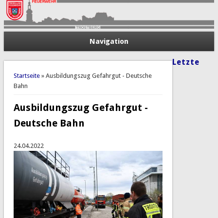
Navigation
Letzte
Sie sind hier
Startseite
» Ausbildungszug Gefahrgut - Deutsche
Bahn
Ausbildungszug Gefahrgut -
Deutsche Bahn
24.04.2022