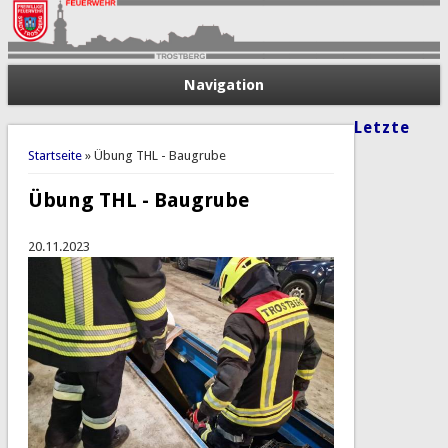
Navigation
Letzte
Sie sind hier
Startseite
» Übung THL - Baugrube
Übung THL - Baugrube
20.11.2023